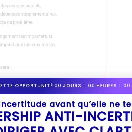
 des usages actuels,
 dépenses supplémentaires.
ra ce problème.
hangement les impactera au
 d’impact aux niveaux macro,
sera :
CETTE OPPORTUNITÉ
00
JOURS :
00
HEURES :
00
z que vous y avez réfléchi en
’Incertitude avant qu’elle ne t
ue concerné à proposer des
ERSHIP ANTI-INCERT
DIRIGER AVEC CLART
 construisons la meilleure