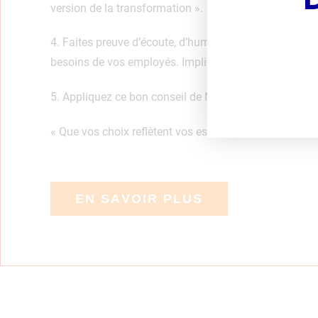
version de la transformation ».
4. Faites preuve d’écoute, d’humilité et de responsabil
besoins de vos employés. Impliquez vos équipes.
5. Appliquez ce bon conseil de Nelson Mandela :
« Que vos choix reflètent vos espoirs et non vos peurs
EN SAVOIR PLUS