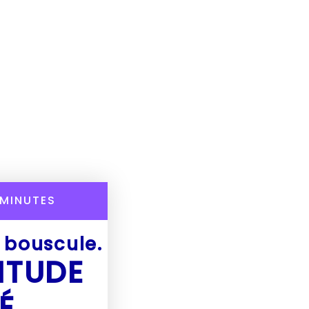
MINUTES
e bouscule.
ITUDE
É