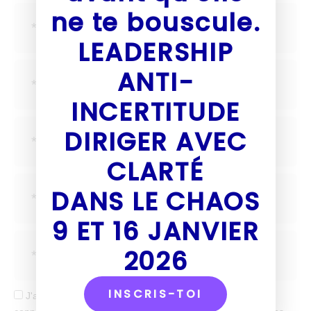
ne te bouscule.
LEADERSHIP
ANTI-
INCERTITUDE
DIRIGER AVEC
CLARTÉ
DANS LE CHAOS
9 ET 16 JANVIER
2026
INSCRIS-TOI
J'accepte de recevoir tes mails et confirme avoir pris