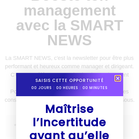
management
avec la SMART
NEWS
La SMART NEWS, c'est la newsletter pour être plus
performant et heureux comme manager et dirigeant.
C'est une référence pour les leaders qui veulent
SAISIS CETTE OPPORTUNITÉ
enrichir leurs boîtes à outils.
00
JOURS :
00
HEURES :
00
MINUTES
Pour recevoir des nouvelles, des astuces et des
conseils une fois par semaine, inscris-toi ci-dessous.
Maîtrise
l’Incertitude
avant qu’elle