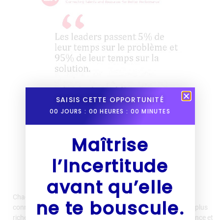
SAISIS CETTE OPPORTUNITÉ
00
JOURS :
00
HEURES :
00
MINUTES
Maîtrise
l’Incertitude
avant qu’elle
Chacun d’entre nous a le pouvoir et surtout le choix de se
ne te bouscule.
connecter à soi, se transformer , réussir et ainsi bâtir une vie plus
riche et épanouissante. Passez à l’action pour faire la différence et