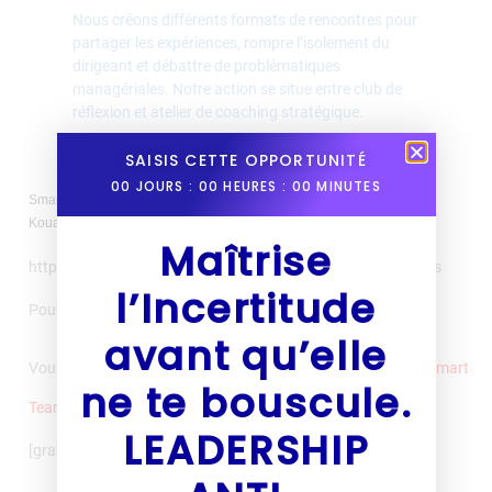
Nous créons différents formats de rencontres pour
partager les expériences, rompre l’isolement du
dirigeant et débattre de problématiques
managériales. Notre action se situe entre club de
réflexion et atelier de coaching stratégique.
SAISIS CETTE OPPORTUNITÉ
00
JOURS :
00
HEURES :
00
MINUTES
Smart AfterWork au Bushman Café- 18 Janvier 2018 -Guest Laureen
Kouassi Olsson
Maîtrise
https://www.youtube.com/watch?v=VcMRHxQUDzw&t=38s
l’Incertitude
Pour participer à notre SMART AFTERWORK
avant qu’elle
Vous pouvez voir toutes nos vidéos sur :
/
Smart
ne te bouscule.
Team Tv
LEADERSHIP
[gravityform id= »2″ title= »true » description= »false »]