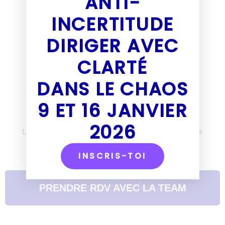
ANTI-
INCERTITUDE
DIRIGER AVEC
CLARTÉ
DANS LE CHAOS
Tu as un besoin ?
9 ET 16 JANVIER
Parlons-en.
2026
Les partenariats fructueux commencent par les bonnes
questions.
La Smart Team est à l'écoute.
INSCRIS-TOI
PRENDRE RDV AVEC LA TEAM