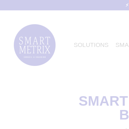
⚡
SOLUTIONS
SMA
SMART T
B