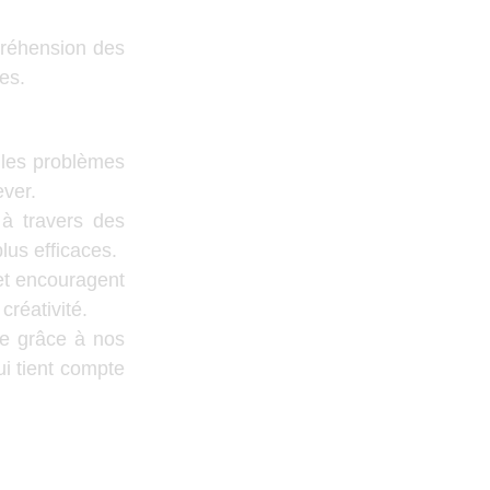
préhension des
es.
 les problèmes
ever.
 à travers des
lus efficaces.
 et encouragent
créativité.
te grâce à nos
ui tient compte