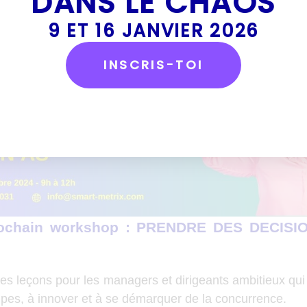
DANS LE CHAOS
WhatsApp
Facebook
Email
9 ET 16 JANVIER 2026
INSCRIS-TOI
prochain workshop : PRENDRE DES DECI
es leçons pour les managers et dirigeants ambitieux qui 
ipes, à innover et à se démarquer de la concurrence.