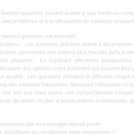
 bonnes questions ouvrent la voie à une meilleure com
tion des problèmes et à la découverte de solutions innovant
 bonnes questions est essentiel :
ituations : Les questions précises aident à décomposer
ables, permettant une analyse plus fine des défis à rel
tions adaptées : En explorant différentes perspectives
écouvrir des options moins évidentes qui peuvent être p
 ajoutée : Les questions stimulent la réflexion critique
à des solutions habituelles, favorisant l’innovation et la 
 : Une fois que nous avons une compréhension complè
facile de définir un plan d’action réaliste et mesurable, q
uissantes que tout manager devrait poser :
s spécifiques qui empêchent notre progression ?