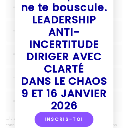
ne te bouscule.
LEADERSHIP
ANTI-
INCERTITUDE
DIRIGER AVEC
CLARTÉ
DANS LE CHAOS
9 ET 16 JANVIER
2026
J'accepte de recevoir tes mails et confirme avoir pris
INSCRIS-TOI
connaissance de votre politique de confidentialité et mentions