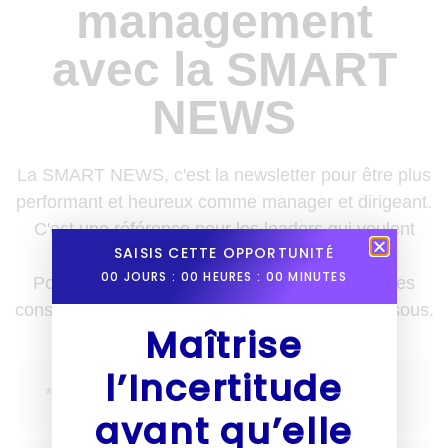
management
avec la SMART
NEWS
La SMART NEWS, c'est la newsletter pour être plus
performant et heureux comme manager et dirigeant.
C'est une référence pour les leaders qui veulent
SAISIS CETTE OPPORTUNITÉ
enrichir leurs boîtes à outils.
00
JOURS :
00
HEURES :
00
MINUTES
Pour recevoir des nouvelles, des astuces et des
conseils une fois par semaine, inscris-toi ci-dessous.
Maîtrise
l’Incertitude
avant qu’elle