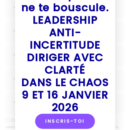
ne te bouscule.
LEADERSHIP
ANTI-
INCERTITUDE
DIRIGER AVEC
CLARTÉ
DANS LE CHAOS
9 ET 16 JANVIER
2026
J'accepte de recevoir tes mails et confirme avoir pris
INSCRIS-TOI
connaissance de votre politique de confidentialité et mentions