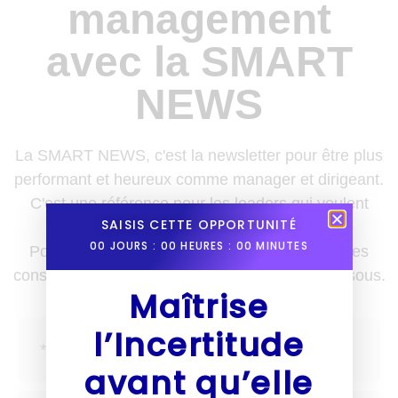
management
avec la SMART
NEWS
La SMART NEWS, c'est la newsletter pour être plus
performant et heureux comme manager et dirigeant.
C'est une référence pour les leaders qui veulent
SAISIS CETTE OPPORTUNITÉ
enrichir leurs boîtes à outils.
00
JOURS :
00
HEURES :
00
MINUTES
Pour recevoir des nouvelles, des astuces et des
conseils une fois par semaine, inscris-toi ci-dessous.
Maîtrise
l’Incertitude
avant qu’elle