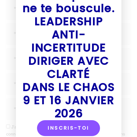
ne te bouscule.
LEADERSHIP
ANTI-
INCERTITUDE
DIRIGER AVEC
CLARTÉ
DANS LE CHAOS
9 ET 16 JANVIER
2026
INSCRIS-TOI
J'accepte de recevoir tes mails et confirme avoir pris
connaissance de votre politique de confidentialité et mentions