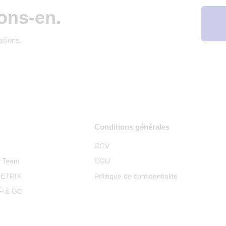
ons-en.
stions.
Conditions générales
CGV
p Team
CGU
METRIX
Politique de confidentialité
RF & GO