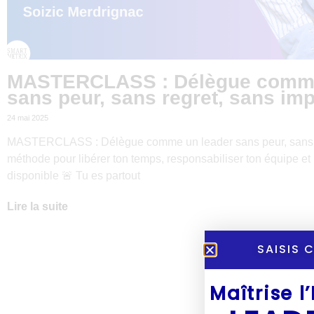
MASTERCLASS : Délègue comme
sans peur, sans regret, sans im
24 mai 2025
MASTERCLASS : Délègue comme un leader sans peur, sans r
méthode pour libérer ton temps, responsabiliser ton équipe et
disponible 🚨 Tu es partout
Lire la suite
SAISIS 
Maîtrise l