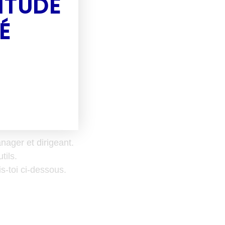
ITUDE
É
t
ager et dirigeant.
tils.
s-toi ci-dessous.