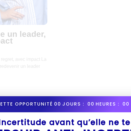
 un leader,
pact
egret, avec impact La
 redevenir un leader
CETTE OPPORTUNITÉ
00
JOURS :
00
HEURES :
00
’Incertitude avant qu’elle ne t