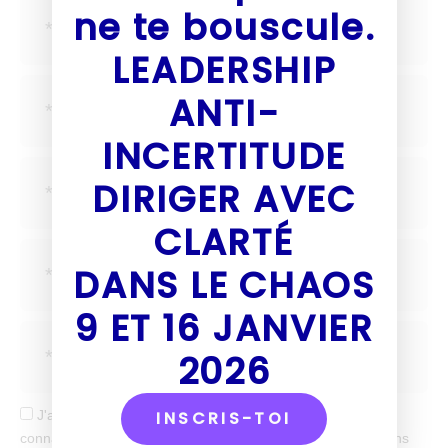
ne te bouscule.
LEADERSHIP
ANTI-
INCERTITUDE
DIRIGER AVEC
CLARTÉ
DANS LE CHAOS
9 ET 16 JANVIER
2026
INSCRIS-TOI
J'accepte de recevoir tes mails et confirme avoir pris
connaissance de votre politique de confidentialité et mentions