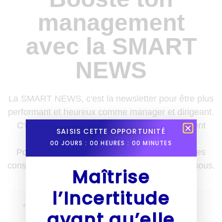
management
avec la SMART
NEWS
La SMART NEWS, c'est la newsletter pour être plus
performant et heureux comme manager et dirigeant.
C'est une référence pour les leaders qui veulent
SAISIS CETTE OPPORTUNITÉ
enrichir leurs boîtes à outils.
00
JOURS :
00
HEURES :
00
MINUTES
Pour recevoir des nouvelles, des astuces et des
conseils une fois par semaine, inscris-toi ci-dessous.
Maîtrise
l’Incertitude
avant qu’elle