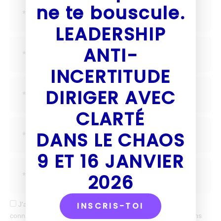
ne te bouscule.
LEADERSHIP
ANTI-
INCERTITUDE
DIRIGER AVEC
CLARTÉ
DANS LE CHAOS
9 ET 16 JANVIER
2026
J'accepte de recevoir tes mails et confirme avoir pris
INSCRIS-TOI
connaissance de votre politique de confidentialité et mentions