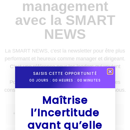
management
avec la SMART
NEWS
La SMART NEWS, c'est la newsletter pour être plus
performant et heureux comme manager et dirigeant.
C'est une référence pour les leaders qui veulent
SAISIS CETTE OPPORTUNITÉ
enrichir leurs boîtes à outils.
00
JOURS :
00
HEURES :
00
MINUTES
Pour recevoir des nouvelles, des astuces et des
conseils une fois par semaine, inscris-toi ci-dessous.
Maîtrise
l’Incertitude
avant qu’elle