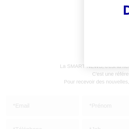
Boo
av
La SMART NEWS, c'est la news
C'est une référe
Pour recevoir des nouvelles,