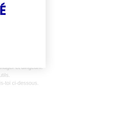
É
t
ager et dirigeant.
tils.
s-toi ci-dessous.