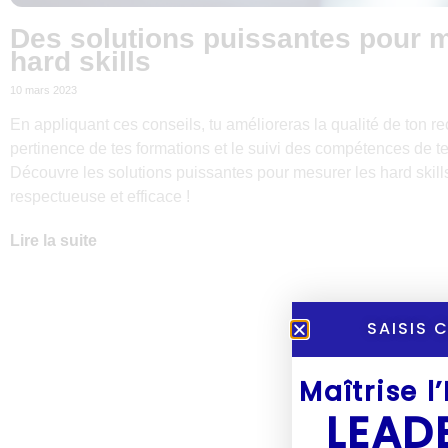
Des solutions puissantes pour m
hard skills
10 mars 2023
En appliquant ces conseils, tu amélioreras la qualité de ton re
pertinence de tes formations et le suivi des compétences de te
Découvre les solutions puissantes pour mesurer les hard skil
respectueuse et efficace !
Lire la suite
SAISIS 
Maîtrise l
LEAD