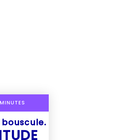
MINUTES
e bouscule.
ITUDE