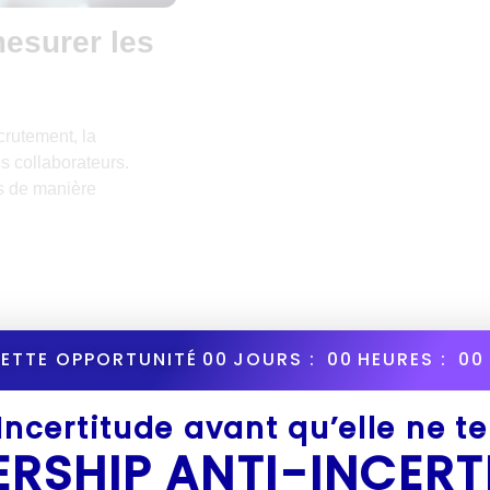
esurer les
crutement, la
s collaborateurs.
ls de manière
CETTE OPPORTUNITÉ
00
JOURS :
00
HEURES :
00
’Incertitude avant qu’elle ne t
Il n'y a aucune limite
ERSHIP ANTI-INCERT