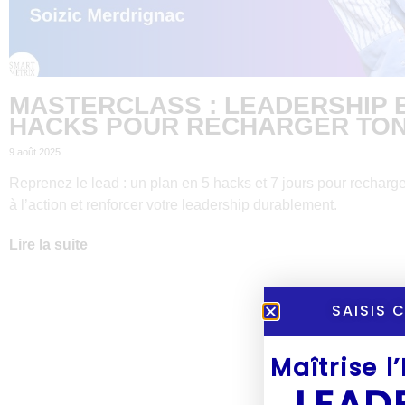
MASTERCLASS : LEADERSHIP 
HACKS POUR RECHARGER TON
9 août 2025
Reprenez le lead : un plan en 5 hacks et 7 jours pour recharge
à l’action et renforcer votre leadership durablement.
Lire la suite
SAISIS 
Maîtrise l
LEAD