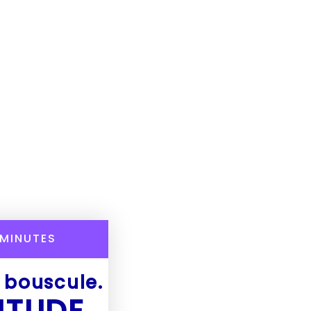
MINUTES
e bouscule.
ITUDE