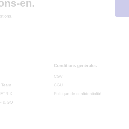
ons-en.
stions.
Conditions générales
CGV
p Team
CGU
METRIX
Politique de confidentialité
RF & GO