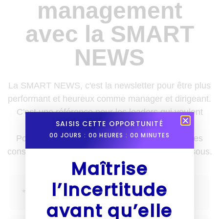
management
avec la SMART
NEWS
La SMART NEWS, c'est la newsletter pour être plus
performant et heureux comme manager et dirigeant.
C'est une référence pour les leaders qui veulent
SAISIS CETTE OPPORTUNITÉ
enrichir leurs boîtes à outils.
00
JOURS :
00
HEURES :
00
MINUTES
Pour recevoir des nouvelles, des astuces et des
conseils une fois par semaine, inscris-toi ci-dessous.
Maîtrise
l’Incertitude
avant qu’elle