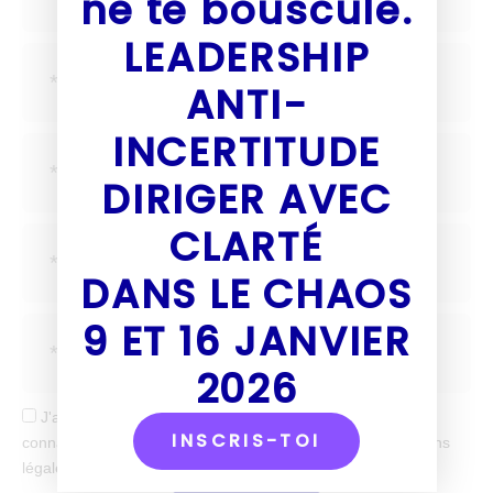
ne te bouscule.
LEADERSHIP
ANTI-
INCERTITUDE
DIRIGER AVEC
CLARTÉ
DANS LE CHAOS
9 ET 16 JANVIER
2026
J'accepte de recevoir tes mails et confirme avoir pris
INSCRIS-TOI
connaissance de votre politique de confidentialité et mentions
légales.