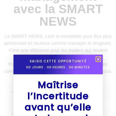
avec la SMART
NEWS
La SMART NEWS, c'est la newsletter pour être plus
performant et heureux comme manager et dirigeant.
C'est une référence pour les leaders qui veulent
enrichir leurs boîtes à outils.
SAISIS CETTE OPPORTUNITÉ
Pour recevoir des nouvelles, des astuces et des
00
JOURS :
00
HEURES :
00
MINUTES
conseils une fois par semaine, inscris-toi ci-dessous.
Maîtrise
l’Incertitude
avant qu’elle