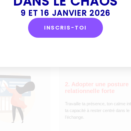
DANS LE CHAOS
t applicables, pour t’affirmer avec calme, maintenir
9 ET 16 JANVIER 2026
INSCRIS-TOI
nel et de renforcer ta maturité managériale.
2. Adopter une posture
relationnelle forte
Travaille ta présence, ton calme int
ta capacité à rester centré dans le
l’échange.