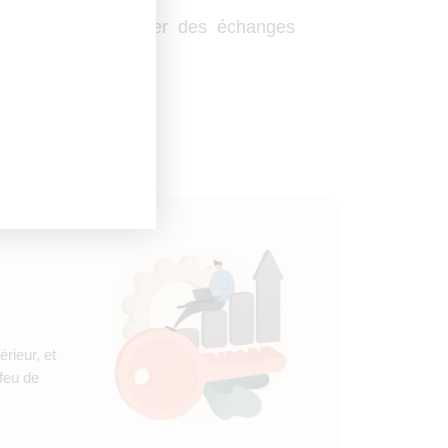
 le lien, et sécuriser des échanges
érieur, et
 feu de