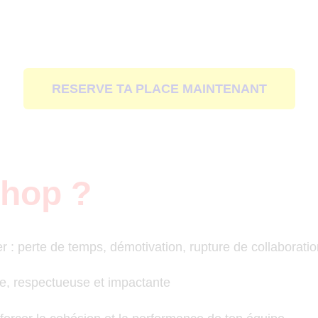
RESERVE TA PLACE MAINTENANT
shop ?
er : perte de temps, démotivation, rupture de collaborati
e, respectueuse et impactante