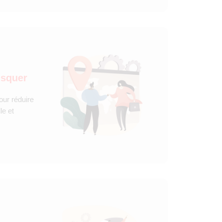
usquer
our réduire
le et