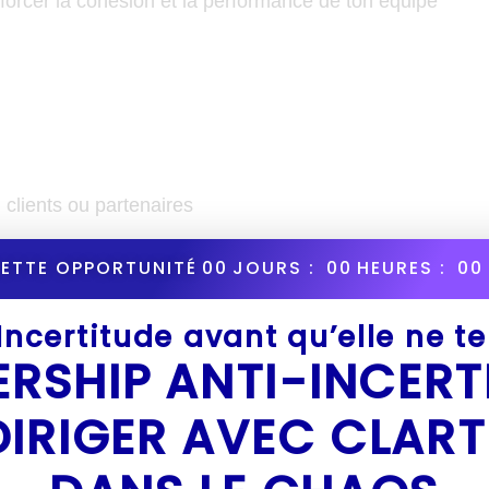
forcer la cohésion et la performance de ton équipe
clients ou partenaires
nts en environnement exigeant
CETTE OPPORTUNITÉ
00
JOURS :
00
HEURES :
00
 la qualité des relations au sein d’un collectif
’Incertitude avant qu’elle ne t
ERSHIP ANTI-INCERT
la tension à la tra
DIRIGER AVEC CLART
ité à gérer les situations complexes avec assurance, tact