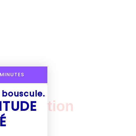
MINUTES
e bouscule.
ITUDE
nsformation
É
 et clarté.