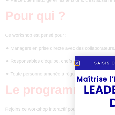
⏩ Parce que mieux gérer les tensions, c’est aussi ren
Pour qui ?
Ce workshop est pensé pour :
⏩ Managers en prise directe avec des collaborateurs, 
⏩ Responsables d’équipe, chefs de projet ou dirigea
SAISIS 
⏩ Toute personne amenée à réguler, arbitrer ou rétablir
Maîtrise l
LEAD
Le programme - De 
Rejoins ce workshop interactif pour renforcer ta capac