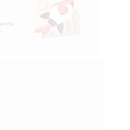
on et la
.