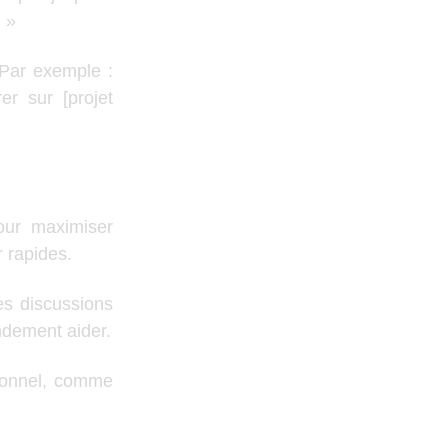
 »
 Par exemple :
r sur [projet
pour maximiser
r rapides.
les discussions
ndement aider.
sionnel, comme