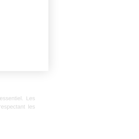
efficace. Voici
 des réunions.
as être traité
 les équipes à
essentiel. Les
espectant les