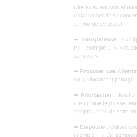
Dire NON est crucial pour
Cela permet de se concentr
surcharge de travail.
➡ Transparence
: Expliq
Par exemple : « Actuell
serrées. »
➡ Proposer des Alterna
ou un document partagé.
➡ Priorisation
: Justifie
« Pour que je puisse rest
compte-rendu de cette réu
➡ Empathie
: Utiliser u
exemple : « Je comprend