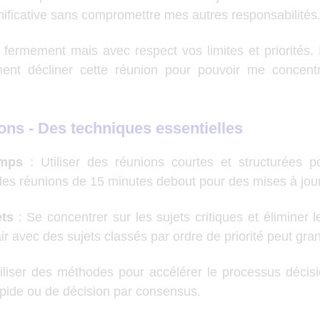
nificative sans compromettre mes autres responsabilités.
 fermement mais avec respect vos limites et priorités.
nt décliner cette réunion pour pouvoir me concentre
ons - Des techniques essentielles
emps
: Utiliser des réunions courtes et structurées 
, des réunions de 15 minutes debout pour des mises à jou
ets
: Se concentrer sur les sujets critiques et éliminer 
ir avec des sujets classés par ordre de priorité peut gra
iliser des méthodes pour accélérer le processus déci
pide ou de décision par consensus.