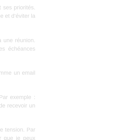
ses priorités.
 et d’éviter la
à une réunion.
 des échéances
comme un email
. Par exemple :
 de recevoir un
e tension. Par
r que je peux