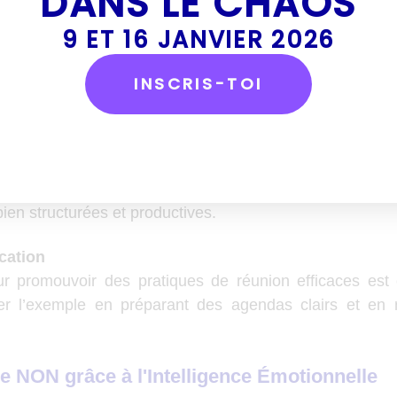
DANS LE CHAOS
 de Réunion
lé à jouer dans l’instauration d’une culture de réunion 
9 ET 16 JANVIER 2026
 parvenir :
INSCRIS-TOI
lairs
: Définir des règles précises pour la convocation
 ne devrait être organisée que si le sujet ne peut p
 par d’autres moyens.
r
: Organiser des sessions de formation pour sensibiliser
ien structurées et productives.
cation
our promouvoir des pratiques de réunion efficaces est 
r l’exemple en préparant des agendas clairs et en r
e NON grâce à l'Intelligence Émotionnelle