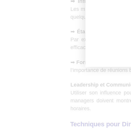
➡ Influencer la Culture
Les managers ont un rôle c
quelques stratégies pour y
➡
Établir des Critères C
Par exemple, une réunion
efficacement par email ou
➡
Former et Sensibilise
l’importance de réunions b
Leadership et Communi
Utiliser son influence p
managers doivent montre
horaires.
Techniques pour Dir