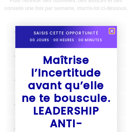
Pour recevoir des nouvelles, des astuces et des
conseils une fois par semaine, inscris-toi ci-dessous.
SAISIS CETTE OPPORTUNITÉ
00
JOURS :
00
HEURES :
00
MINUTES
Maîtrise
l’Incertitude
avant qu’elle
ne te bouscule.
LEADERSHIP
ANTI-