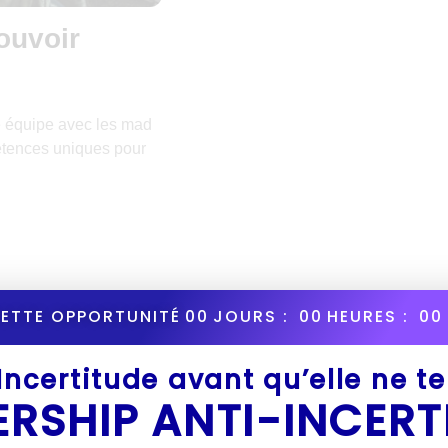
ouvoir
e équipe avec les mad
pétences uniques pour
CETTE OPPORTUNITÉ
00
JOURS :
00
HEURES :
00
’Incertitude avant qu’elle ne t
Il n'y a aucune limite
ERSHIP ANTI-INCERT