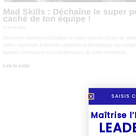
Mad Skills : Déchaîne le super p
caché de ton équipe !
12 janvier 2023
Découvre comment déchaîner le super pouvoir caché de votr
skills ! Apprends à détecter, exploiter et développer ces com
booster l’innovation et la performance de votre entreprise.
Lire la suite
SAISIS 
Maîtrise l
LEAD