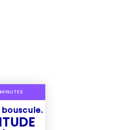
MINUTES
e bouscule.
ITUDE