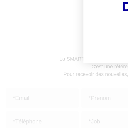
Boo
av
La SMART NEWS, c'est la news
C'est une référe
Pour recevoir des nouvelles,