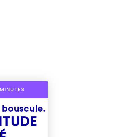
MINUTES
e bouscule.
ITUDE
É