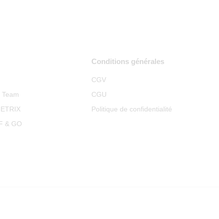
Conditions générales
CGV
p Team
CGU
METRIX
Politique de confidentialité
RF & GO