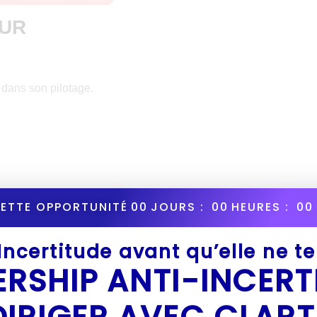
OUR
r dans son pilotage.
CETTE OPPORTUNITÉ
00
JOURS :
00
HEURES :
00
Il n'y a aucune limite
’Incertitude avant qu’elle ne t
ERSHIP ANTI-INCERT
DIRIGER AVEC CLART