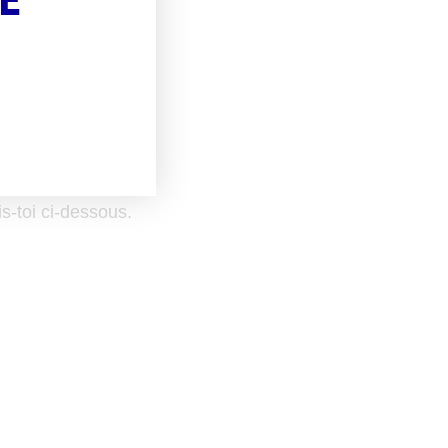
t
ager et dirigeant.
tils.
s-toi ci-dessous.