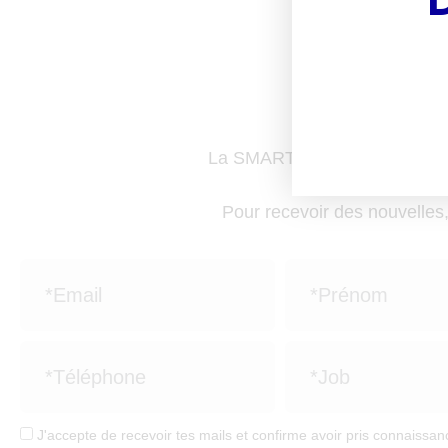
Boo
av
La SMART NEWS, c'est la news
C'est une référe
Pour recevoir des nouvelles,
J'accepte de recevoir tes mails et confirme avoir pris connaissanc