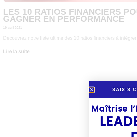
LES 10 RATIOS FINANCIERS P
GAGNER EN PERFORMANCE
19 avril 2021
Découvrez notre liste ultime des 10 ratios financiers à intégre
Lire la suite
SAISIS 
Maîtrise l
LEAD