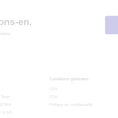
ons-en.
stions.
Conditions générales
CGV
p Team
CGU
METRIX
Politique de confidentialité
RF & GO