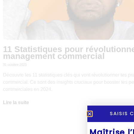
11 Statistiques pour révolutionn
management commercial
31 octobre 2023
Découvre les 11 statistiques clés qui vont révolutionner tes 
commercial. Ce sont des insights cruciaux pour booster tes p
commerciales en 2024.
Lire la suite
SAISIS 
Maîtrise l