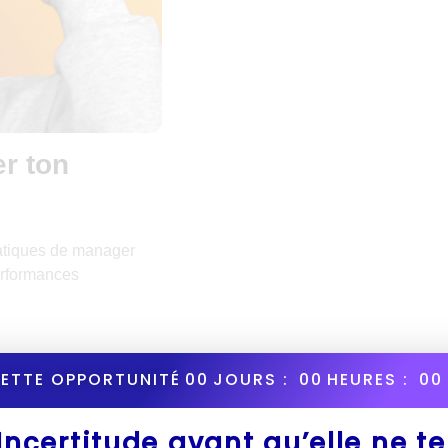
er ton
pratiques de manager
erformances
CETTE OPPORTUNITÉ
00
JOURS :
00
HEURES :
00
’Incertitude avant qu’elle ne t