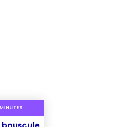
MINUTES
e bouscule.