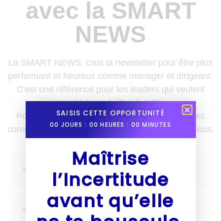
avec la SMART
NEWS
La SMART NEWS, c'est la newsletter pour être plus
performant et heureux comme manager et dirigeant.
C'est une référence pour les leaders qui veulent
enrichir leurs boîtes à outils.
SAISIS CETTE OPPORTUNITÉ
Pour recevoir des nouvelles, des astuces et des
00
JOURS :
00
HEURES :
00
MINUTES
conseils une fois par semaine, inscris-toi ci-dessous.
Maîtrise
l’Incertitude
avant qu’elle