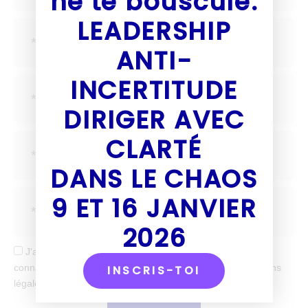
ne te bouscule.
LEADERSHIP
ANTI-
INCERTITUDE
DIRIGER AVEC
CLARTÉ
DANS LE CHAOS
9 ET 16 JANVIER
2026
J'accepte de recevoir tes mails et confirme avoir pris
connaissance de votre politique de confidentialité et mentions
INSCRIS-TOI
légales.