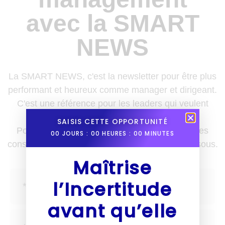
avec la SMART
NEWS
La SMART NEWS, c'est la newsletter pour être plus
performant et heureux comme manager et dirigeant.
C'est une référence pour les leaders qui veulent
enrichir leurs boîtes à outils.
SAISIS CETTE OPPORTUNITÉ
Pour recevoir des nouvelles, des astuces et des
00
JOURS :
00
HEURES :
00
MINUTES
conseils une fois par semaine, inscris-toi ci-dessous.
Maîtrise
l’Incertitude
avant qu’elle