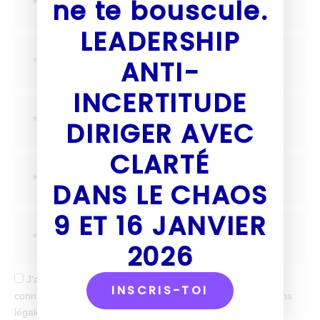
ne te bouscule.
LEADERSHIP
ANTI-
INCERTITUDE
DIRIGER AVEC
CLARTÉ
DANS LE CHAOS
9 ET 16 JANVIER
2026
J'accepte de recevoir tes mails et confirme avoir pris
INSCRIS-TOI
connaissance de votre politique de confidentialité et mentions
légales.