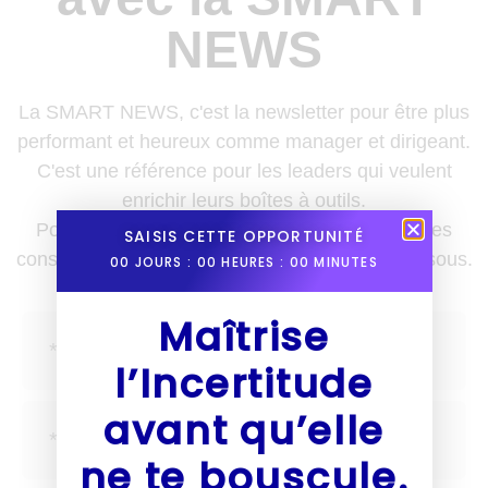
NEWS
La SMART NEWS, c'est la newsletter pour être plus
performant et heureux comme manager et dirigeant.
C'est une référence pour les leaders qui veulent
enrichir leurs boîtes à outils.
Pour recevoir des nouvelles, des astuces et des
SAISIS CETTE OPPORTUNITÉ
conseils une fois par semaine, inscris-toi ci-dessous.
00
JOURS :
00
HEURES :
00
MINUTES
Maîtrise
l’Incertitude
avant qu’elle
ne te bouscule.