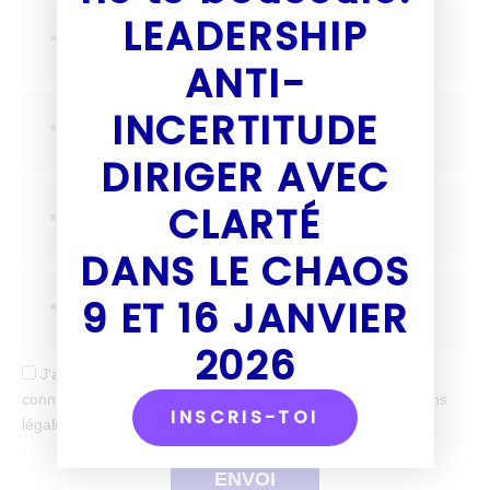
LEADERSHIP
ANTI-
INCERTITUDE
DIRIGER AVEC
CLARTÉ
DANS LE CHAOS
9 ET 16 JANVIER
2026
J'accepte de recevoir tes mails et confirme avoir pris
connaissance de votre politique de confidentialité et mentions
INSCRIS-TOI
légales.
ENVOI