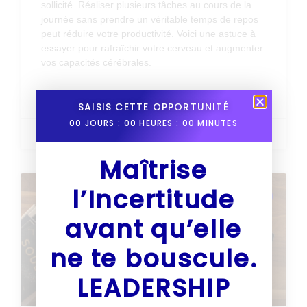
sollicité. Réaliser plusieurs tâches au cours de la
journée sans prendre un véritable temps de repos
peut réduire votre productivité. Voici une astuce à
essayer pour rafraîchir votre cerveau et augmenter
vos capacités cérébrales.
LIRE PLUS »
SAISIS CETTE OPPORTUNITÉ
00
JOURS :
00
HEURES :
00
MINUTES
21 juin 2021
Maîtrise
l’Incertitude
PERFORMANCE & PRODUCTIVITE
avant qu’elle
ne te bouscule.
LEADERSHIP